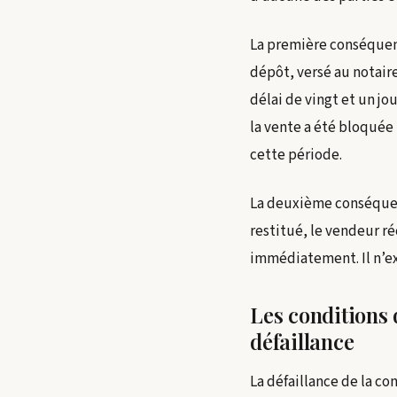
La première conséquenc
dépôt, versé au notair
délai de vingt et un jo
la vente a été bloquée
cette période.
La deuxième conséquenc
restitué, le vendeur r
immédiatement. Il n’ex
Les conditions 
défaillance
La défaillance de la c