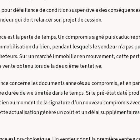
e pour défaillance de condition suspensive a des conséquence
ndeur qui doit relancer son projet de cession.
ce est la perte de temps. Un compromis signé puis caduc re
immobilisation du bien, pendant lesquels le vendeur n’a pas 
cheteurs. Sur un marché immobilier en mouvement, cette pert
de vente obtenu lors de la deuxième tentative.
ce concerne les documents annexés au compromis, et en parti
e durée de vie limitée dans le temps. Si le pré-état daté prod
cien au moment de la signature d’un nouveau compromis avec 
Cette actualisation génère un coût et un délai supplémentaires
nce est psychologique. Un vendeur dont la première vente a c