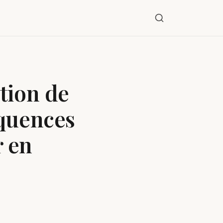
tion de
équences
r en