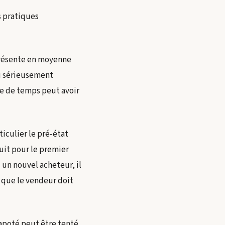
s pratiques
présente en moyenne
pu sérieusement
e de temps peut avoir
culier le pré-état
uit pour le premier
un nouvel acheteur, il
 que le vendeur doit
apoté peut être tenté