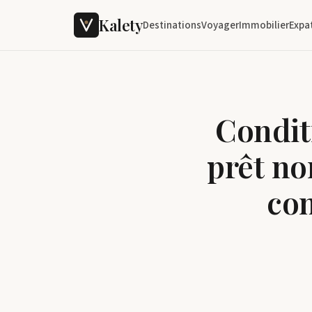
Kalety
Destinations
Voyager
Immobilier
Expa
Condit
prêt no
con